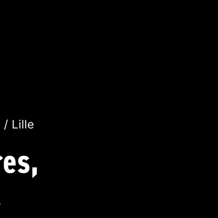
/ Lille
res,
s