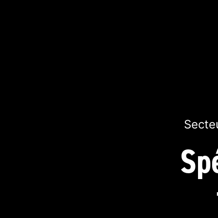
Secteu
Spé