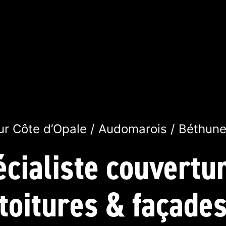
r Côte d’Opale / Audomarois / Béthune 
cialiste couvertu
toitures & façade